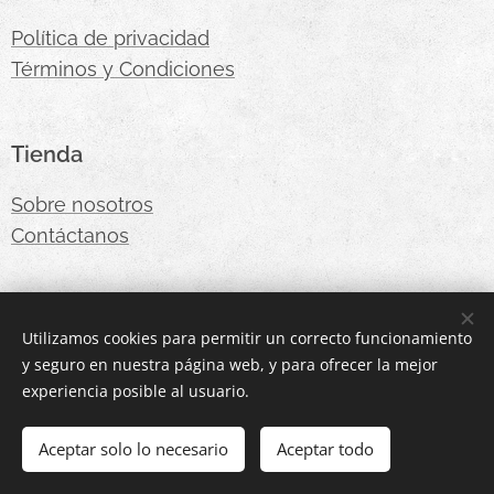
Política de privacidad
Términos y Condiciones
Tienda
Sobre nosotros
Contáctanos
Email:
brunna.ropa.sj@gmail.com
Utilizamos cookies para permitir un correcto funcionamiento
y seguro en nuestra página web, y para ofrecer la mejor
Instagram:
Brunna.ropa
experiencia posible al usuario.
Aceptar solo lo necesario
Aceptar todo
Cookies